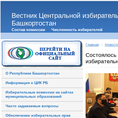
Вестник Центральной избирател
Башкортостан
Состав комиссии
Численность избирателей
Главная
Новост
Состоялось
избиратель
О Республике Башкортостан
Информация о ЦИК РБ
Избирательные комиссии на сайтах
муниципальных образований
Часто задаваемые вопросы
Обеспечение избирательных прав