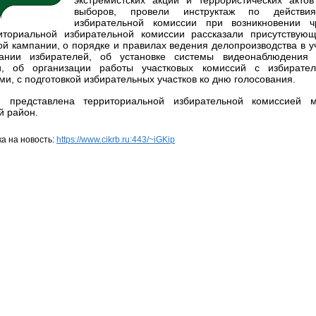
экстремистских акций и террористических акто
выборов, провели инструктаж по действи
избирательной комиссии при возникновении ч
иториальной избирательной комиссии рассказали присутству
й кампании, о порядке и правилах ведения делопроизводства в у
ании избирателей, об установке системы видеонаблюдения
ии, об организации работы участковых комиссий с избирате
и, с подготовкой избирательных участков ко дню голосования.
 представлена территориальной избирательной комиссией м
й район.
а на новость:
https://www.cikrb.ru:443/~iGKip