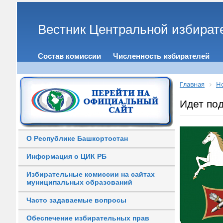
Вестник Центральной избират
Состав комиссии
Численность избирателей
Главная
Н
Идет под
О Республике Башкортостан
Информация о ЦИК РБ
Избирательные комиссии на сайтах
муниципальных образований
Часто задаваемые вопросы
Обеспечение избирательных прав