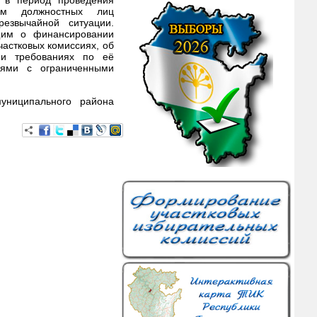
в в период проведения
ям должностных лиц
резвычайной ситуации.
ющим о финансировании
частковых комиссиях, об
 и требованиях по её
лями с ограниченными
униципального района