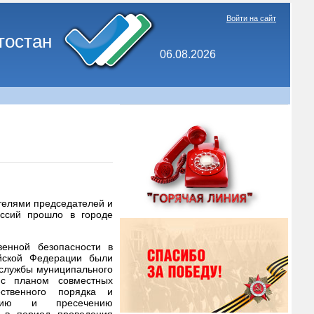
Войти на сайт
тостан
06.08.2026
телями председателей и
иссий прошло в городе
венной безопасности в
йской Федерации были
службы муниципального
 с планом совместных
ственного порядка и
дению и пресечению