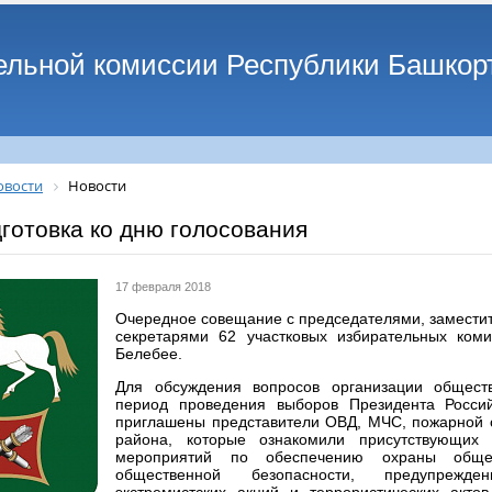
ельной комиссии Республики Башкор
овости
Новости
готовка ко дню голосования
17 февраля 2018
Очередное совещание с председателями, замести
секретарями 62 участковых избирательных ком
Белебее.
Для обсуждения вопросов организации общест
период проведения выборов Президента Росси
приглашены представители ОВД, МЧС, пожарной 
района, которые ознакомили присутствующих
мероприятий по обеспечению охраны обще
общественной безопасности, предупреж