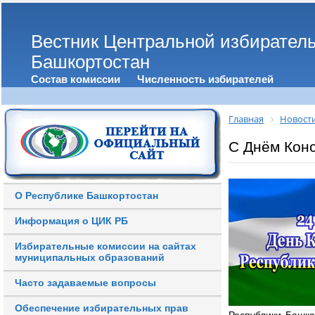
Вестник Центральной избирател
Башкортостан
Состав комиссии
Численность избирателей
Главная
Новост
С Днём Конс
О Республике Башкортостан
Информация о ЦИК РБ
Избирательные комиссии на сайтах
муниципальных образований
Часто задаваемые вопросы
Обеспечение избирательных прав