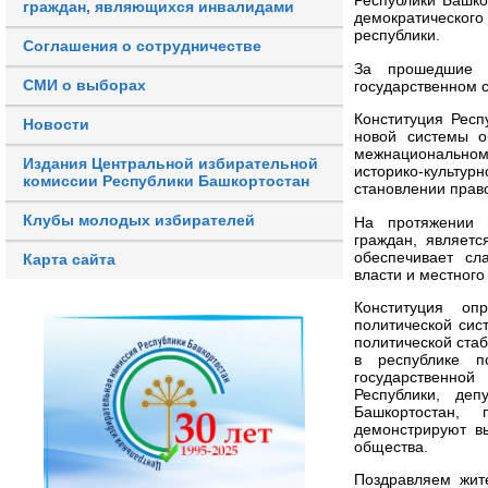
Республики Башко
граждан, являющихся инвалидами
демократическог
республики.
Соглашения о сотрудничестве
За прошедшие г
СМИ о выборах
государственном 
Конституция Респ
Новости
новой системы о
межнациональном
Издания Центральной избирательной
историко-культур
комиссии Республики Башкортостан
становлении прав
Клубы молодых избирателей
На протяжении 
граждан, являетс
обеспечивает сл
Карта сайта
власти и местног
Конституция оп
политической сис
политической ста
в республике п
государственно
Республики, деп
Башкортостан, 
демонстрируют в
общества.
Поздравляем жит