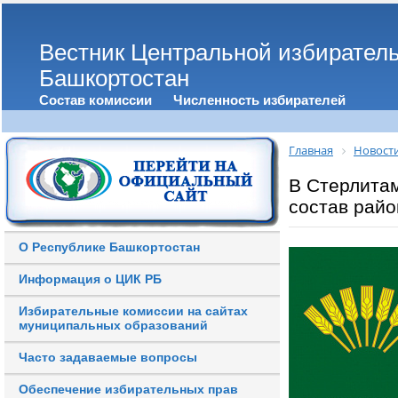
Вестник Центральной избирател
Башкортостан
Состав комиссии
Численность избирателей
Главная
Новост
В Стерлита
состав райо
О Республике Башкортостан
Информация о ЦИК РБ
Избирательные комиссии на сайтах
муниципальных образований
Часто задаваемые вопросы
Обеспечение избирательных прав