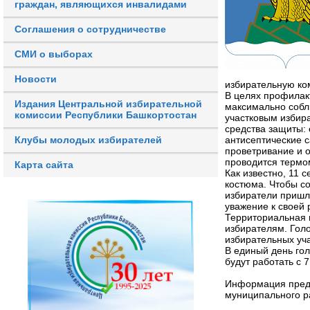
граждан, являющихся инвалидами
Соглашения о сотрудничестве
СМИ о выборах
Новости
избирательную ко
В целях профилак
Издания Центральной избирательной
максимально собл
комиссии Республики Башкортостан
участковым избир
средства защиты: 
Клубы молодых избирателей
антисептические 
проветривание и о
проводится термо
Карта сайта
Как известно, 11 
костюма. Чтобы со
избиратели пришл
уважение к своей 
Территориальная 
избирателям. Гол
избирательных уча
В единый день гол
будут работать с 
Информация предс
муниципального р