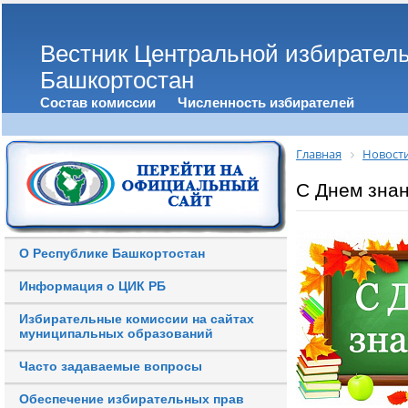
Вестник Центральной избирател
Башкортостан
Состав комиссии
Численность избирателей
Главная
Новост
С Днем знан
О Республике Башкортостан
Информация о ЦИК РБ
Избирательные комиссии на сайтах
муниципальных образований
Часто задаваемые вопросы
Обеспечение избирательных прав