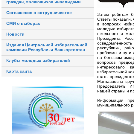
граждан, являющихся инвалидами
Соглашения о сотрудничестве
Затем ребятам б
Ответы показали,
СМИ о выборах
в вопросах изби
молодых избират
школьного и мол
Новости
Президента Рос
осведомлённость 
Издания Центральной избирательной
республики, рай
комиссии Республики Башкортостан
проблемы и пути 
на большом эмоц
Клубы молодых избирателей
вопросов предсе
интересовало к
Карта сайта
избирательной ко
стать президент
Магнавиевна вру
Председатель ТИК
нашей страны и пр
Информация пред
муниципального р