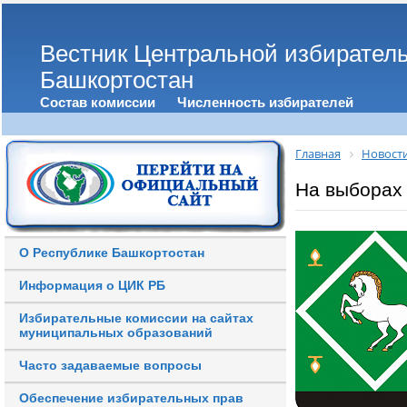
Вестник Центральной избирател
Башкортостан
Состав комиссии
Численность избирателей
Главная
Новост
На выборах 
О Республике Башкортостан
Информация о ЦИК РБ
Избирательные комиссии на сайтах
муниципальных образований
Часто задаваемые вопросы
Обеспечение избирательных прав