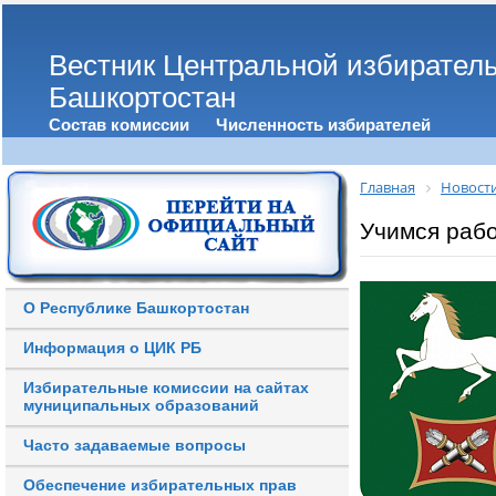
Вестник Центральной избирател
Башкортостан
Состав комиссии
Численность избирателей
Главная
Новост
Учимся рабо
О Республике Башкортостан
Информация о ЦИК РБ
Избирательные комиссии на сайтах
муниципальных образований
Часто задаваемые вопросы
Обеспечение избирательных прав