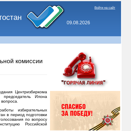
Войти на сайт
тостан
09.08.2026
льной комиссии
едания Центризбиркома
е председатель Илона
 вопроса.
аботы избирательных
ан в период подготовки
голосования по вопросу
ституцию Российской