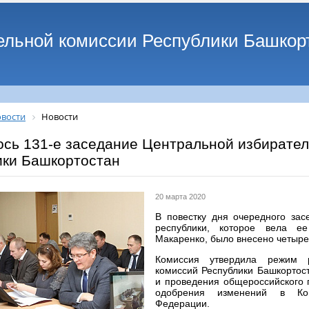
ельной комиссии Республики Башкор
вости
Новости
ось 131-е заседание Центральной избирате
ики Башкортостан
20 марта 2020
В повестку дня очередного зас
республики, которое вела е
Макаренко, было внесено четыре
Комиссия утвердила режим р
комиссий Республики Башкортост
и проведения общероссийского 
одобрения изменений в Кон
Федерации.