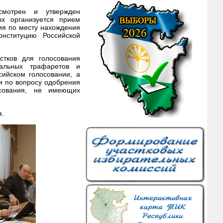
смотрен и утвержден
ых организуется прием
ния по месту нахождения
нституцию Российской
стков для голосования
иальных трафаретов и
ийском голосовании, а
и по вопросу одобрения
осования, не имеющих
я.