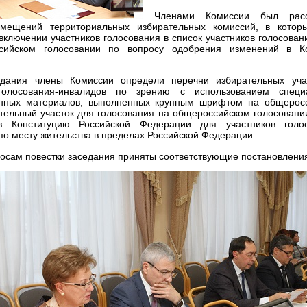
Членами Комиссии был рас
мещений территориальных избирательных комиссий, в котор
включении участников голосования в список участников голосова
сийском голосовании по вопросу одобрения изменений в Ко
дания члены Комиссии определи перечни избирательных уча
 голосования-инвалидов по зрению с использованием спец
ных материалов, выполненных крупным шрифтом на общеросс
ательный участок для голосования на общероссийском голосовани
в Конституцию Российской Федерации для участников гол
по месту жительства в пределах Российской Федерации.
осам повестки заседания приняты соответствующие постановлени