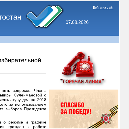
Войти на сайт
тостан
07.08.2026
избирательной
н
 пять вопросов. Члены
львиры Сулеймановой о
оменклатуру дел на 2018
ролю за использованием
ия выборов Президента
сы о режиме и графике
нии граждан к работе