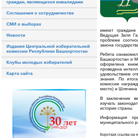
граждан, являющихся инвалидами
Соглашения о сотрудничестве
СМИ о выборах
имеют граждане 
Новости
Ведущая Зиля Га
проблеме соотно
закона государств
Издания Центральной избирательной
комиссии Республики Башкортостан
Ребята ознакомил
Башкортостан и М
Клубы молодых избирателей
оформлена книж
проведена интелл
Карта сайта
удовольствием от
знания. По итог
комиссии награжд
место) и Шлячина 
В заключение в
изучать законода
истории страны.
Информация пре
муниципального р
Короткая ссылка на 