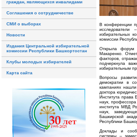
граждан, являющихся инвалидами
Соглашения о сотрудничестве
СМИ о выборах
В конференции п
исследователи –
избирательных к
Новости
комиссии Республ
Издания Центральной избирательной
Открыла форум п
комиссии Республики Башкортостан
Макаренко. Отме
факторов, отража
Клубы молодых избирателей
подчеркнула важ
избирательным пр
Карта сайта
Вопросы развити
демократии в со
кампаниях нашли
доктора юридичес
Института права 
наук, профессора
института МВД Р
наук, заведующ
Башкирской акад
Республики Башко
Доклады и сообщ
системы – замес