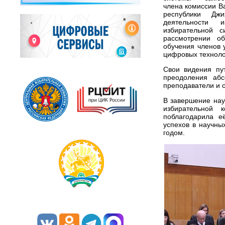
члена комиссии В
республики Джи
деятельности 
избирательной с
рассмотрении о
обучения членов 
цифровых техноло
Свои видения пут
преодоления абс
преподаватели и с
В завершение нау
избирательной 
поблагодарила е
успехов в научны
годом.