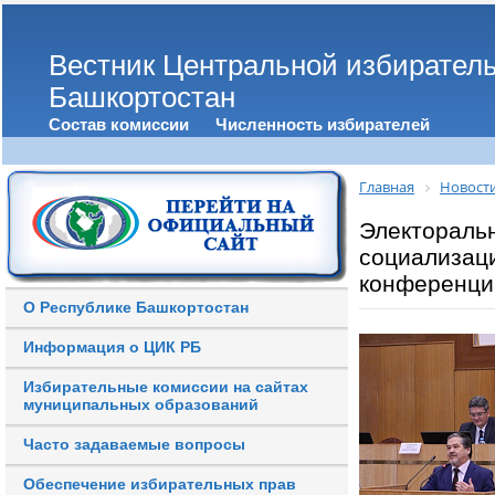
Вестник Центральной избирател
Башкортостан
Состав комиссии
Численность избирателей
Главная
Новост
Электораль
социализаци
конференци
О Республике Башкортостан
Информация о ЦИК РБ
Избирательные комиссии на сайтах
муниципальных образований
Часто задаваемые вопросы
Обеспечение избирательных прав