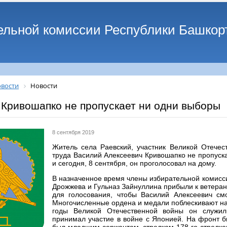
ельной комиссии Республики Башкор
вости
Новости
 Кривошапко не пропускает ни одни выборы
8 сентября 2019
Житель села Раевский, участник Великой Отечес
труда Василий Алексеевич Кривошапко не пропуска
и сегодня, 8 сентября, он проголосовал на дому.
В назначенное время члены избирательной комисс
Дрожжева и Гульназ Зайнуллина прибыли к ветера
для голосования, чтобы Василий Алексеевич смо
Многочисленные ордена и медали поблескивают на 
годы Великой Отечественной войны он служил
принимал участие в войне с Японией. На фронт бы