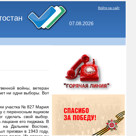
Войти на сайт
тостан
07.08.2026
твенной войны, ветеран
ет ни одни выборы. Вот
ии участка № 827 Мария
ну с переносным ящиком
г сделать свой выбор.
лацкане его пиджака. В
 на Дальнем Востоке,
л призван в 1943 году,