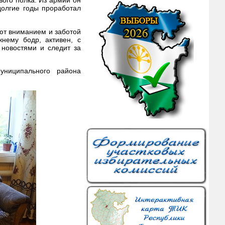
ого полка. Из армии он
долгие годы проработал
ают вниманием и заботой
жнему бодр, активен, с
 новостями и следит за
униципального района