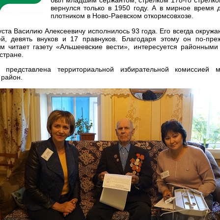
был младшим сержантом, стрелком 178-го стрелков
вернулся только в 1950 году. А в мирное время 
плотником в Ново-Раевском откормсовхозе.
уста Василию Алексеевичу исполнилось 93 года. Его всегда окруж
ей, девять внуков и 17 правнуков. Благодаря этому он по-пре
ем читает газету «Альшеевские вести», интересуется районными
стране.
 представлена территориальной избирательной комиссией м
 район.