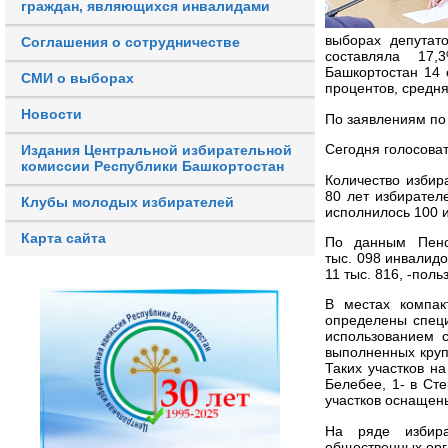
граждан, являющихся инвалидами
выборах депутат
Соглашения о сотрудничестве
составляла 17,
Башкортостан 14 
СМИ о выборах
процентов, средня
Новости
По заявлениям по
Сегодня голосоват
Издания Центральной избирательной
комиссии Республики Башкортостан
Количество избир
80 лет избирател
Клубы молодых избирателей
исполнилось 100 и
Карта сайта
По данным Пенс
тыс. 098 инвалидов
11 тыс. 816, -пол
В местах компак
определены специ
использованием 
выполненных кру
Таких участков н
Белебее, 1- в Ст
участков оснащен
На ряде избира
общественных орг