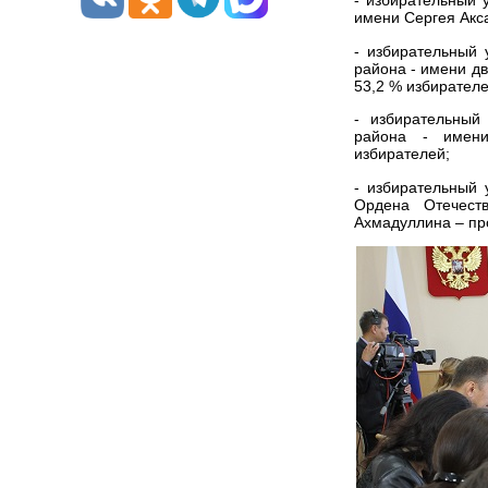
- избирательный 
имени Сергея Акс
- избирательный
района - имени д
53,2 % избирателе
- избирательный
района - имен
избирателей;
- избирательный
Ордена Отечест
Ахмадуллина – пр