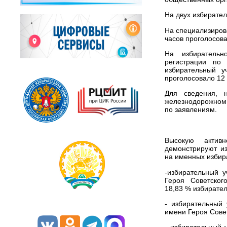
На двух избирате
На специализиров
часов проголосова
На избирательн
регистрации по 
избирательный у
проголосовало 12 
Для сведения, 
железнодорожном 
по заявлениям.
Высокую активн
демонстрируют из
на именных избир
-избирательный 
Героя Советског
18,83 % избирател
- избирательный
имени Героя Сове