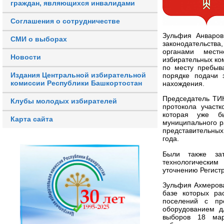
граждан, являющихся инвалидами
Соглашения о сотрудничестве
Зульфия Анваров
СМИ о выборах
законодательств
органами местн
Новости
избирательных ком
по месту пребыв
Издания Центральной избирательной
порядке подачи 
комиссии Республики Башкортостан
нахождения
Председатель ТИК
Клубы молодых избирателей
протокола участ
которая уже бы
Карта сайта
муниципального р
представительны
года.
Были также зат
технологическим
уточнению Регист
Зульфия Ахмерова
базе которых ра
поселений с пр
оборудованием д
выборов 18 мар