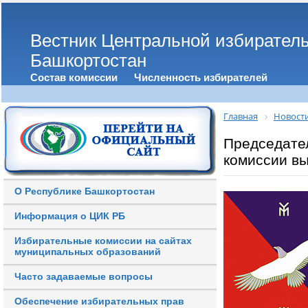
Вестник Центральной избирател
Башкортостан
Состав комиссии
Численность избирателей
Главная
Новост
Председате
комиссии в
О Республике Башкортостан
Информация о ЦИК РБ
Избирательные комиссии на сайтах
муниципальных образований
Часто задаваемые вопросы
Обеспечение избирательных прав