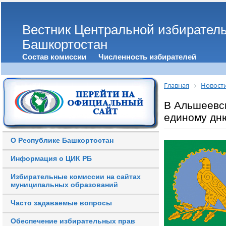
Вестник Центральной избирател
Башкортостан
Состав комиссии
Численность избирателей
Главная
Новост
В Альшеевск
единому дн
О Республике Башкортостан
Информация о ЦИК РБ
Избирательные комиссии на сайтах
муниципальных образований
Часто задаваемые вопросы
Обеспечение избирательных прав