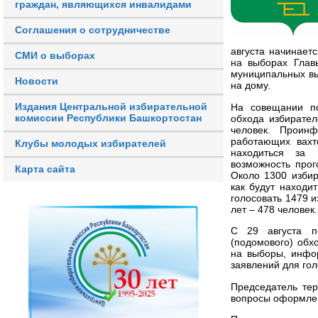
граждан, являющихся инвалидами
Соглашения о сотрудничестве
августа начинает
СМИ о выборах
на выборах Глав
муниципальных вы
Новости
на дому.
Издания Центральной избирательной
На совещании по
комиссии Республики Башкортостан
обхода избирател
человек. Проин
работающих вахт
Клубы молодых избирателей
находиться за 
возможность прог
Карта сайта
Около 1300 избир
как будут находи
голосовать 1479 и
лет – 478 человек.
С 29 августа п
(подомового) обх
на выборы, инфо
заявлений для го
Председатель те
вопросы оформлен