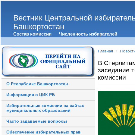
Вестник Центральной избирател
Башкортостан
Состав комиссии
Численность избирателей
Главная
Новост
В Стерлита
заседание 
комиссии
О Республике Башкортостан
Информация о ЦИК РБ
Избирательные комиссии на сайтах
муниципальных образований
Часто задаваемые вопросы
Обеспечение избирательных прав