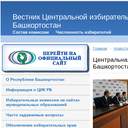
Вестник Центральной избирател
Башкортостан
Состав комиссии
Численность избирателей
Главная
Новост
Центральна
Башкортост
О Республике Башкортостан
Информация о ЦИК РБ
Избирательные комиссии на сайтах
муниципальных образований
Часто задаваемые вопросы
Обеспечение избирательных прав