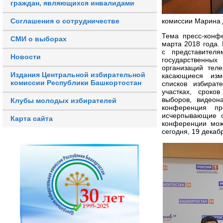
граждан, являющихся инвалидами
Соглашения о сотрудничестве
комиссии Марина 
Тема пресс-конф
СМИ о выборах
марта 2018 года.
с представител
Новости
государственных
организаций тел
Издания Центральной избирательной
касающиеся изме
комиссии Республики Башкортостан
списков избират
участках, сроко
выборов, видеон
Клубы молодых избирателей
конференция пр
исчерпывающие о
Карта сайта
конференции мож
сегодня, 19 декабр