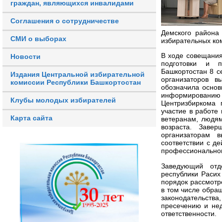
граждан, являющихся инвалидами
Соглашения о сотрудничестве
Демского района
СМИ о выборах
избирательных ко
В ходе совещани
Новости
подготовки и п
Башкортостан 8 с
Издания Центральной избирательной
организаторов в
комиссии Республики Башкортостан
обозначила основ
информированию
Клубы молодых избирателей
Центризбиркома 
участие в работе
Карта сайта
ветеранам, людям
возраста. Заве
организаторам 
соответствии с д
профессиональном
Заведующий отд
республики Раси
порядок рассмотр
в том числе обра
законодательств
пресечению и не
ответственности.