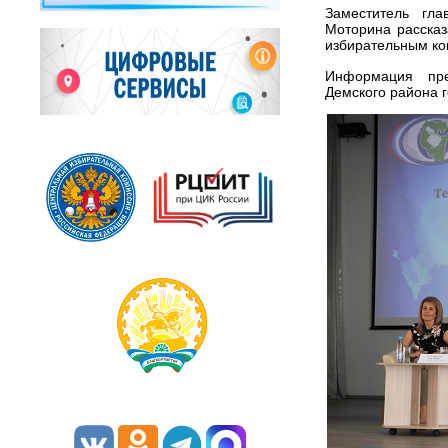
Заместитель гл
Моторина расска
избирательным ко
Информация пре
Демского района г