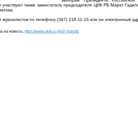
выборам Президента Российской
 участвуют также заместитель председателя ЦИК РБ Марат Гадило
атова.
я журналистов по телефону (347) 218-11-15 или на электронный а
а на новость:
https://www.cikrb.ru:443/~0smSE