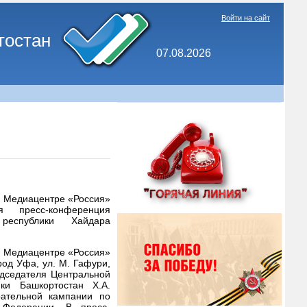
Войти на сайт
тостан
07.08.2026
 в Медиацентре «Россия»
я пресс-конференция
 республики Хайдара
 в Медиацентре «Россия»
род Уфа, ул. М. Гафури,
едседателя Центральной
ики Башкортостан Х.А.
рательной кампании по