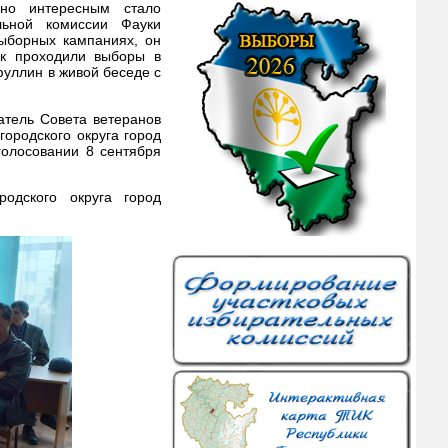
нно интересным стало
льной комиссии Фауки
ыборных кампаниях, он
ак проходили выборы в
фуллин в живой беседе с
атель Совета ветеранов
городского округа город
голосовании 8 сентября
родского округа город