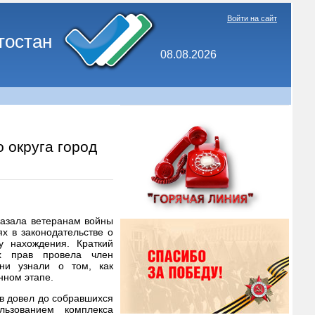
Войти на сайт
тостан
08.08.2026
 округа город
казала ветеранам войны
х в законодательстве о
у нахождения. Краткий
х прав провела член
ни узнали о том, как
нном этапе.
в довел до собравшихся
ьзованием комплекса