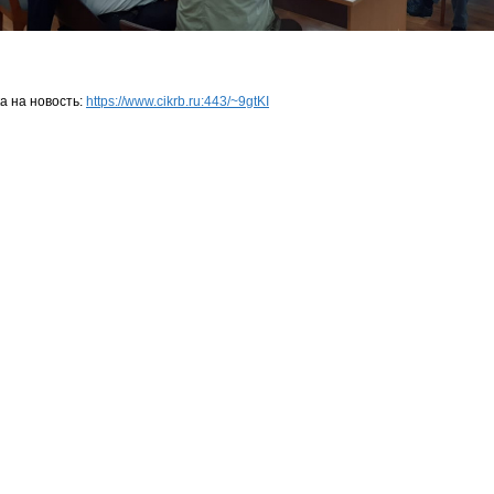
а на новость:
https://www.cikrb.ru:443/~9gtKI