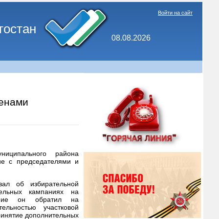
Войти на сайт
тостан
08.08.2026
ленами
униципального района
ие с председателями и
зал об избирательной
тельных кампаниях на
ание он обратил на
ельностью участковой
ринятие дополнительных