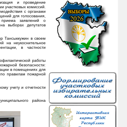
изация и проведение
ми участковых комиссий.
имодействия с органами
щений для голосования,
и приема заявлений о
 на выборах депутатов
р Тансыккужин в своем
ий на неукоснительное
ентации, в частности
рофилактической работы
ожарной безопасности:
зации в помещениях для
 по правилам пожарной
ому учету и отчетности
униципального района