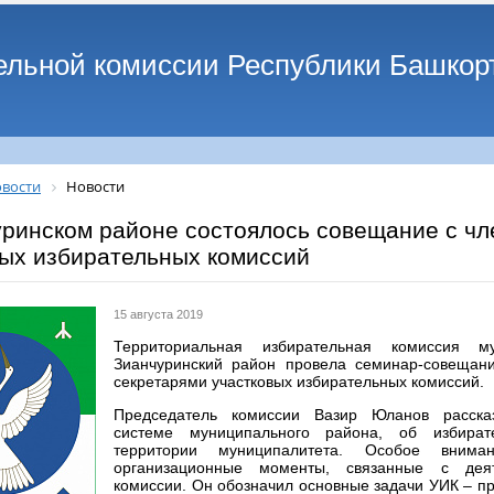
ельной комиссии Республики Башкор
вости
Новости
уринском районе состоялось совещание с ч
вых избирательных комиссий
15 августа 2019
Территориальная избирательная комиссия м
Зианчуринский район провела семинар-совещан
секретарями участковых избирательных комиссий.
Председатель комиссии Вазир Юланов расска
системе муниципального района, об избира
территории муниципалитета. Особое вним
организационные моменты, связанные с деят
комиссии. Он обозначил основные задачи УИК – п