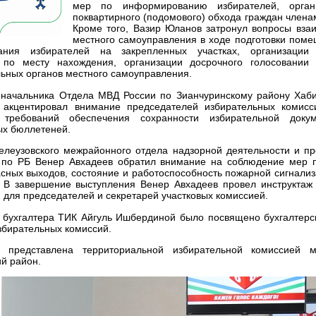
мер по информированию избирателей, орган
поквартирного (подомового) обхода граждан члена
Кроме того, Вазир Юланов затронул вопросы вза
местного самоуправления в ходе подготовки поме
ания избирателей на закрепленных участках, организаци
 по месту нахождения, организации досрочного голосовании
ьных органов местного самоуправления.
 начальника Отдела МВД России по Зианчуринскому району Хаби
 акцентировал внимание председателей избирательных комисс
 требований обеспечения сохранности избирательной докум
ых бюллетеней.
елеузовского межрайонного отдела надзорной деятельности и п
по РБ Венер Авхадеев обратил внимание на соблюдение мер п
асных выходов, состояние и работоспособность пожарной сигнали
. В завершение выступления Венер Авхадеев провел инструктаж
 для председателей и секретарей участковых комиссией.
 бухгалтера ТИК Айгуль Ишбердиной было посвящено бухгалтерск
збирательных комиссий.
 представлена территориальной избирательной комиссией м
й район.