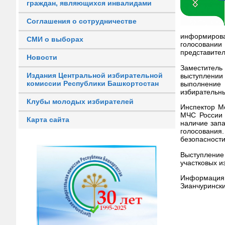
граждан, являющихся инвалидами
Соглашения о сотрудничестве
информиров
СМИ о выборах
голосовании
представител
Новости
Заместитель
Издания Центральной избирательной
выступлении
комиссии Республики Башкортостан
выполнение
избирательн
Клубы молодых избирателей
Инспектор М
МЧС России 
Карта сайта
наличие зап
голосования
безопасности
Выступление
участковых и
Информация
Зианчурински