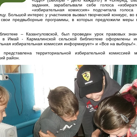
«ВДК» (Выборы - дело каждого!) и «Вперёд, Ба
задания, зарабатывали себе голоса «избира
«избирательная комиссия» подсчитала голоса
цу. Большой интерес у участников вызвал творческий конкурс, во
 свои предвыборные программы, в которых предложили меры 
блиотеке – Казангуловской, был проведен урок правовых зн
а в Имай - Кармалинской сельской библиотеке оформлены и
льная избирательная комиссия информирует» и «Все на выборы!».
 представлена территориальной избирательной комиссией м
ий район.