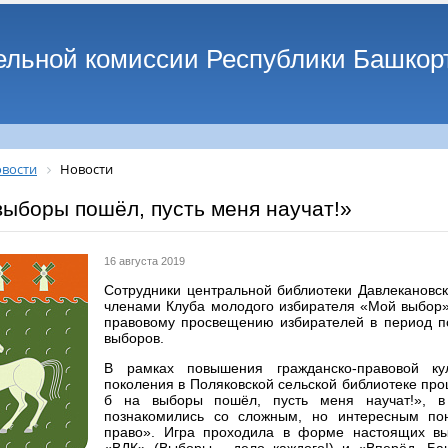
ельной комиссии Республики Башкор
вости
Новости
выборы пошёл, пусть меня научат!»
16 августа 2019
Сотрудники центральной библиотеки Давлекановск
членами Клуба молодого избирателя «Мой выбор
правовому просвещению избирателей в период п
выборов.
В рамках повышения гражданско-правовой ку
поколения в Поляковской сельской библиотеке про
б на выборы пошёл, пусть меня научат!», в
познакомились со сложным, но интересным по
право». Игра проходила в форме настоящих в