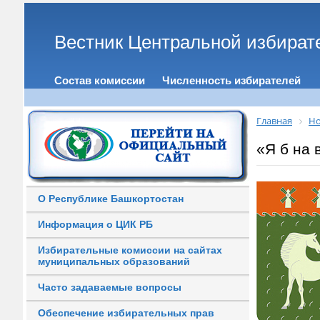
Вестник Центральной избират
Состав комиссии
Численность избирателей
Главная
Но
«Я б на 
О Республике Башкортостан
Информация о ЦИК РБ
Избирательные комиссии на сайтах
муниципальных образований
Часто задаваемые вопросы
Обеспечение избирательных прав