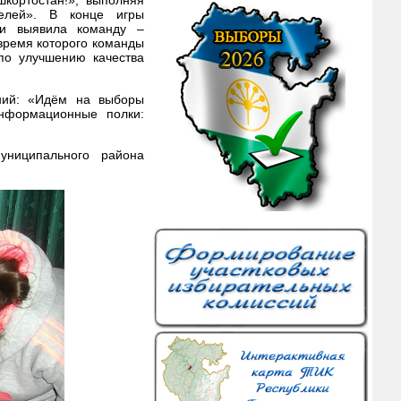
шкортостан!», выполняя
телей». В конце игры
 и выявила команду –
 время которого команды
по улучшению качества
аний: «Идём на выборы
нформационные полки:
униципального района