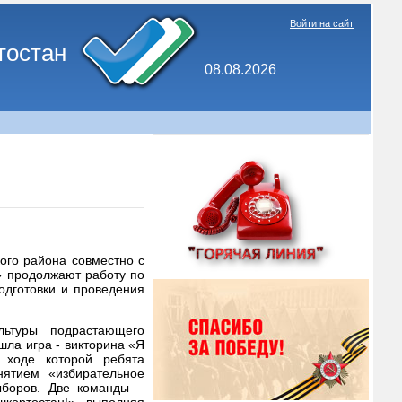
Войти на сайт
тостан
08.08.2026
ого района совместно с
» продолжают работу по
одготовки и проведения
льтуры подрастающего
шла игра - викторина «Я
 ходе которой ребята
нятием «избирательное
ыборов. Две команды –