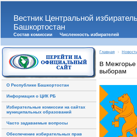
Вестник Центральной избирател
Башкортостан
Состав комиссии
Численность избирателей
Главная
Новост
В Межгорье
выборам
О Республике Башкортостан
Информация о ЦИК РБ
Избирательные комиссии на сайтах
муниципальных образований
Часто задаваемые вопросы
Обеспечение избирательных прав