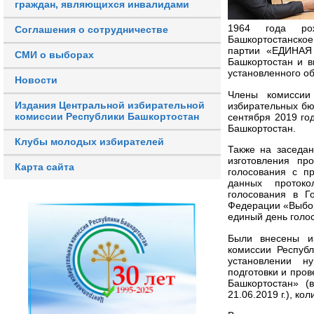
граждан, являющихся инвалидами
1964 года рож
Соглашения о сотрудничестве
Башкортостанско
партии «ЕДИНАЯ 
СМИ о выборах
Башкортостан и в
установленного об
Новости
Члены комиссии
Издания Центральной избирательной
избирательных бю
комиссии Республики Башкортостан
сентября 2019 го
Башкортостан.
Клубы молодых избирателей
Также на заседа
изготовления пр
Карта сайта
голосования с п
данных протоко
голосования в Г
Федерации «Выбор
единый день голос
Были внесены из
комиссии Респуб
установлении н
подготовки и про
Башкортостан» (в 
21.06.2019 г.), ко