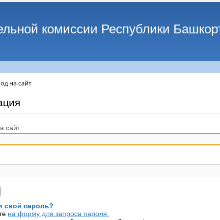
ельной комиссии Республики Башкор
од на сайт
ация
а сайт
 свой пароль?
те
на форму для запроса пароля.