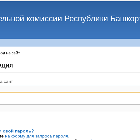
ельной комиссии Республики Башкор
од на сайт
ация
а сайт
 свой пароль?
те
на форму для запроса пароля.