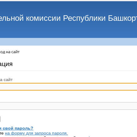
ельной комиссии Республики Башкор
од на сайт
ация
а сайт
 свой пароль?
те
на форму для запроса пароля.