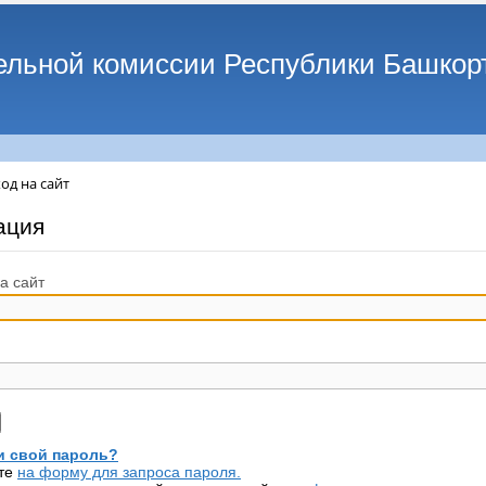
ельной комиссии Республики Башкор
од на сайт
ация
а сайт
 свой пароль?
те
на форму для запроса пароля.