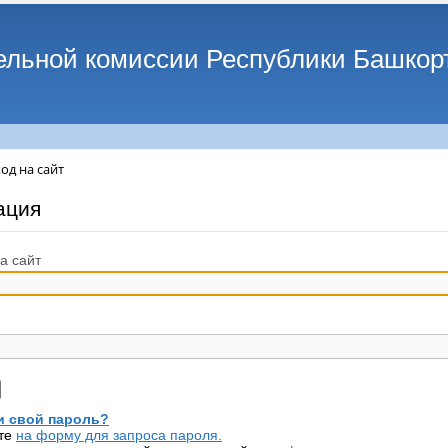
ельной комиссии Республики Башкор
од на сайт
ация
а сайт
 свой пароль?
те
на форму для запроса пароля.