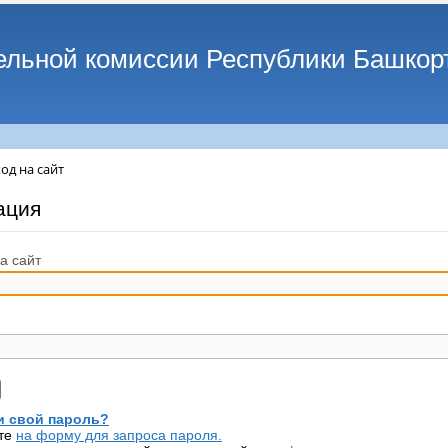
ельной комиссии Республики Башкор
од на сайт
ация
а сайт
 свой пароль?
те
на форму для запроса пароля.