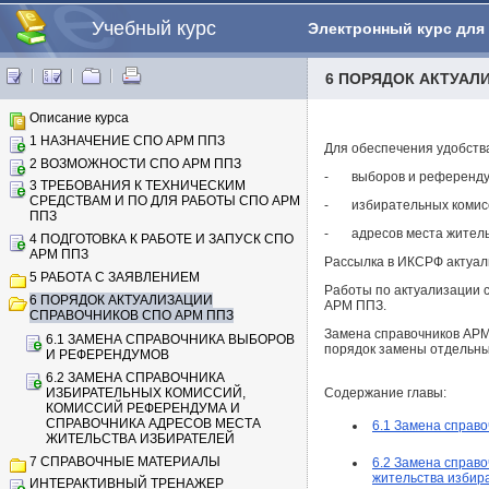
Учебный курс
Электронный курс для
6 ПОРЯДОК АКТУАЛ
Описание курса
1 НАЗНАЧЕНИЕ СПО АРМ ППЗ
Для обеспечения удобств
2 ВОЗМОЖНОСТИ СПО АРМ ППЗ
- выборов и референду
3 ТРЕБОВАНИЯ К ТЕХНИЧЕСКИМ
СРЕДСТВАМ И ПО ДЛЯ РАБОТЫ СПО АРМ
- избирательных комисс
ППЗ
- адресов места житель
4 ПОДГОТОВКА К РАБОТЕ И ЗАПУСК СПО
АРМ ППЗ
Рассылка в ИКСРФ актуал
5 РАБОТА С ЗАЯВЛЕНИЕМ
Работы по актуализации 
6 ПОРЯДОК АКТУАЛИЗАЦИИ
АРМ ППЗ.
СПРАВОЧНИКОВ СПО АРМ ППЗ
Замена справочников АРМ
6.1 ЗАМЕНА СПРАВОЧНИКА ВЫБОРОВ
порядок замены отдельны
И РЕФЕРЕНДУМОВ
6.2 ЗАМЕНА СПРАВОЧНИКА
ИЗБИРАТЕЛЬНЫХ КОМИССИЙ,
Содержание главы:
КОМИССИЙ РЕФЕРЕНДУМА И
СПРАВОЧНИКА АДРЕСОВ МЕСТА
6.1 Замена справ
ЖИТЕЛЬСТВА ИЗБИРАТЕЛЕЙ
7 СПРАВОЧНЫЕ МАТЕРИАЛЫ
6.2 Замена справ
жительства избир
ИНТЕРАКТИВНЫЙ ТРЕНАЖЕР