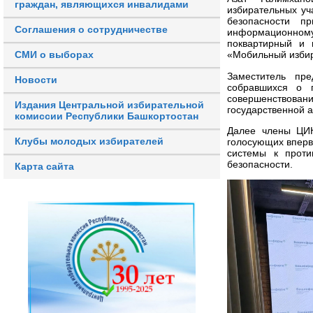
граждан, являющихся инвалидами
избирательных уч
безопасности п
Соглашения о сотрудничестве
информационн
поквартирный и 
СМИ о выборах
«Мобильный избир
Заместитель пр
Новости
собравшихся о п
совершенствован
Издания Центральной избирательной
государственной
комиссии Республики Башкортостан
Далее члены ЦИК
Клубы молодых избирателей
голосующих вперв
системы к прот
безопасности.
Карта сайта