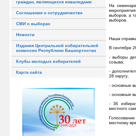
граждан, являющихся инвалидами
На семинаре
мероприятия
Соглашения о сотрудничестве
выборов, а 
выборов.
СМИ о выборах
Новости
Наша справк
Издания Центральной избирательной
В сентябре 2
комиссии Республики Башкортостан
- выборы де
Клубы молодых избирателей
созыва;
- дополните
Карта сайта
28 округу;
- основные в
- основные в
- 36 избира
местного са
Голосование 
местному вр