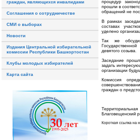
процедур законо
граждан, являющихся инвалидами
прошли в соответ
обращений не пос
Соглашения о сотрудничестве
В рамках заседа
СМИ о выборах
составах участк
уделено организа
Новости
Так же обсуди
Государственно
Издания Центральной избирательной
девятого созыва.
комиссии Республики Башкортостан
Заседание прошл
Клубы молодых избирателей
задать интересую
организации буду
Карта сайта
Комиссия опред
совершенствован
граждан о предст
Территориальна
Благовещенский р
Короткая ссылка на 