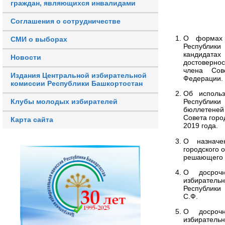
граждан, являющихся инвалидами
Соглашения о сотрудничестве
О формах 
СМИ о выборах
Республики
кандидатах
Новости
достоверно
члена Сов
Издания Центральной избирательной
Федерации.
комиссии Республики Башкортостан
Об использ
Клубы молодых избирателей
Республик
бюллетеней
Совета горо
Карта сайта
2019 года.
О назначе
городского 
решающего г
О досрочн
избиратель
Республики
С.Ф.
О досрочн
избиратель