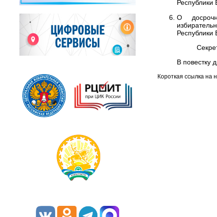
Республики 
О досрочн
избиратель
Республики 
Се
В повестку 
Короткая ссылка на 